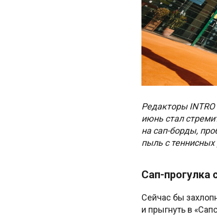
Редакторы INTRO с
июнь стал стреми
на сап-борды, пр
пыль с теннисных 
Сап-прогулка 
Сейчас бы захлопн
и прыгнуть в «Сапс