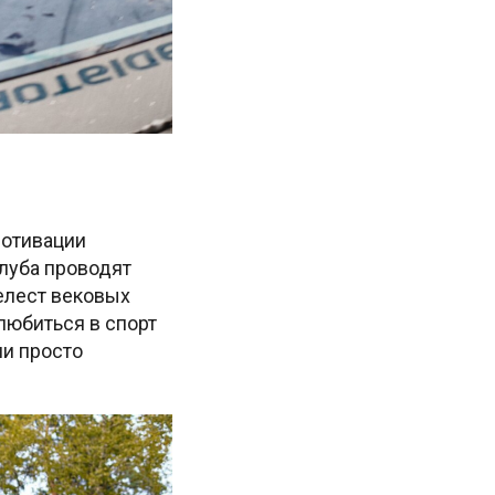
мотивации
луба проводят
елест вековых
влюбиться в спорт
ли просто