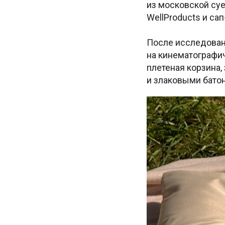
из московской суе
WellProducts и са
После исследован
на кинематографич
плетеная корзина,
и злаковыми батон