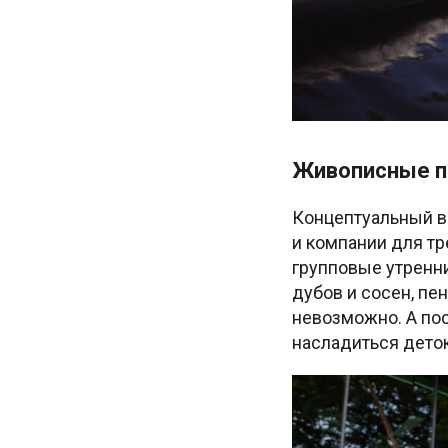
Живописные 
Концептуальный ве
и компании для т
групповые утренн
дубов и сосен, пе
невозможно. А пос
насладиться дето