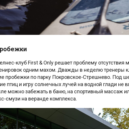
пробежки
лнес-клуб First & Only решает проблему отсутствия 
ренировок одним махом. Дважды в неделю тренеры к
ие пробежки по парку Покровское-Стрешнево. Под ш
ние птиц и игру солнечных лучей на водной глади не 
ле можно забежать в баню, на спортивный массаж и
кс-смузи на веранде комплекса.