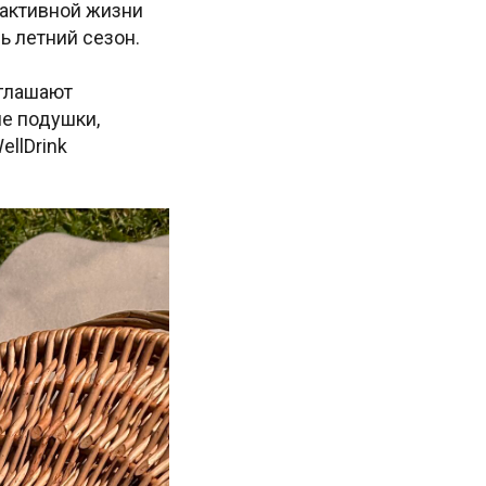
 активной жизни
ь летний сезон.
иглашают
ие подушки,
llDrink