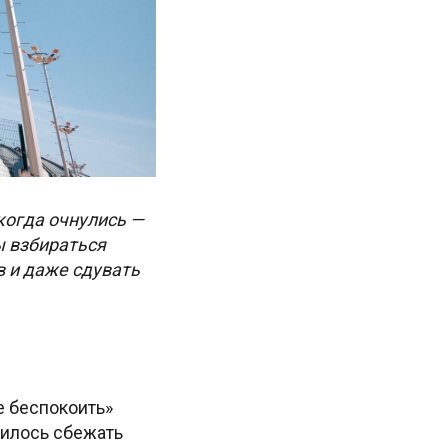
когда очнулись —
ы взбираться
в и даже сдувать
е беспокоить»
ивилось сбежать