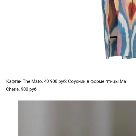
ВИШЛИСТ
ГЕДОНИЗМ
ТЕЛО И ДУША
ВЫБОР
СПЕЦПРОЕКТЫ
РЕКЛАМА В INTRO
Кафтан The Mato, 40 900 руб; Соусник в форме птицы Ma
О ПРОЕКТЕ
Cherie, 900 руб
КОНТАКТЫ
МЫ В СОЦСЕТЯХ
Telegram
ВКонтакте