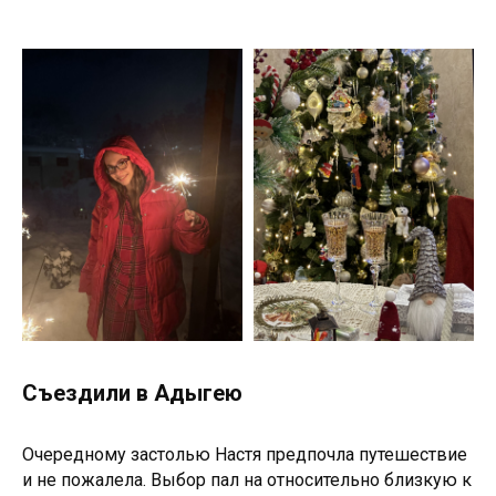
РЕКЛАМА В INTRO
О ПРОЕКТЕ
КОНТАКТЫ
МЫ В СОЦСЕТЯХ
Telegram
ВКонтакте
ПОЛИТИКА КОНФИДЕНЦИАЛЬНОСТИ
Съездили в Адыгею
РАЗРАБОТКА САЙТА
Очередному застолью Настя предпочла путешествие
СЕТЕВОЕ ИЗДАНИЕ INTRO ЗАРЕГИСТРИРОВАНО
РОСКОМНАДЗОРОМ. РЕГИСТРАЦИОННЫЙ НОМЕР:
и не пожалела. Выбор пал на относительно близкую к
СЕРИЯ ЭЛ № ФС77-90211 ОТ 16 ОКТЯБРЯ 2025 Г.