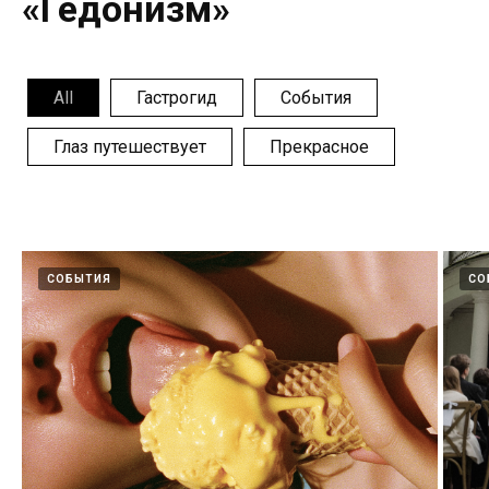
«Гедонизм»
All
Гастрогид
События
Глаз путешествует
Прекрасное
СОБЫТИЯ
СО