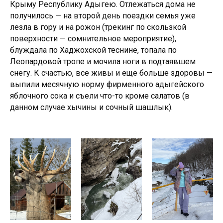
Крыму Республику Адыгею. Отлежаться дома не
18+
получилось — на второй день поездки семья уже
лезла в гору и на рожон (трекинг по скользкой
поверхности — сомнительное мероприятие),
блуждала по Хаджохской теснине, топала по
Леопардовой тропе и мочила ноги в подтаявшем
снегу. К счастью, все живы и еще больше здоровы —
выпили месячную норму фирменного адыгейского
яблочного сока и съели что-то кроме салатов (в
данном случае хычины и сочный шашлык).