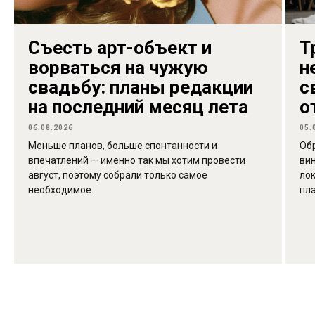
Съесть арт-объект и
Т
ворваться на чужую
н
свадьбу: планы редакции
с
на последний месяц лета
о
06.08.2026
05.
Меньше планов, больше спонтанности и
Об
впечатлений — именно так мы хотим провести
ви
август, поэтому собрали только самое
лок
необходимое.
пл