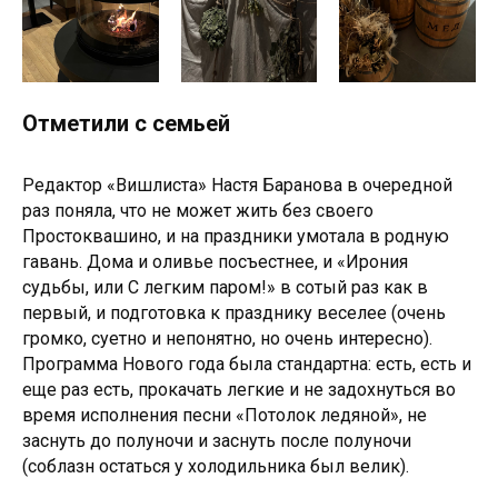
Отметили с семьей
Редактор «Вишлиста» Настя Баранова в очередной
раз поняла, что не может жить без своего
Простоквашино, и на праздники умотала в родную
гавань. Дома и оливье посъестнее, и «Ирония
судьбы, или С легким паром!» в сотый раз как в
первый, и подготовка к празднику веселее (очень
громко, суетно и непонятно, но очень интересно).
ВИШЛИСТ
Программа Нового года была стандартна: есть, есть и
ГЕДОНИЗМ
еще раз есть, прокачать легкие и не задохнуться во
ТЕЛО И ДУША
время исполнения песни «Потолок ледяной», не
ВЫБОР
заснуть до полуночи и заснуть после полуночи
(соблазн остаться у холодильника был велик).
СПЕЦПРОЕКТЫ